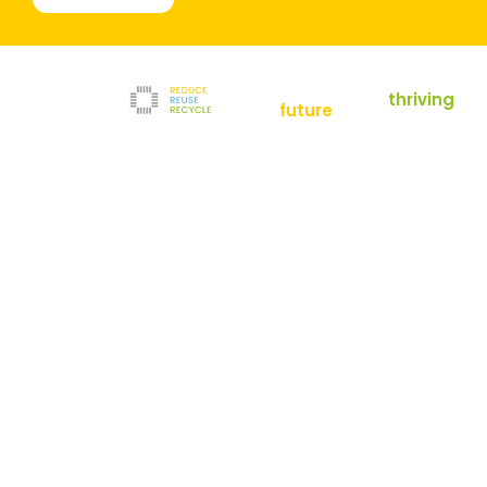
empowering a
thriving
future
Reduce
News
Refurbishment
News
Filter
Downloads
Testlabor
Shop
Kontakt
Reuse
Newsletter
Impressum
Recycle
AGB
Unternehmen
Datenschutz
Über uns
Karriere