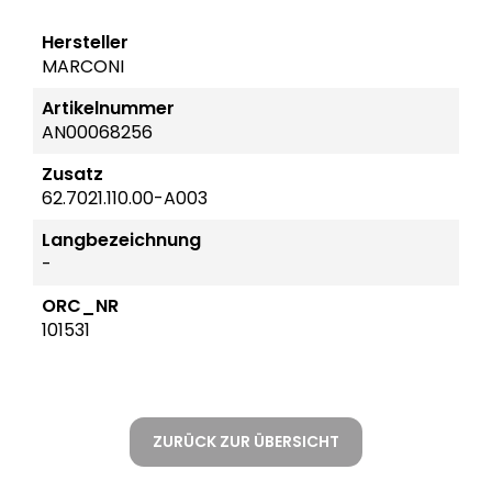
Hersteller
MARCONI
Artikelnummer
AN00068256
Zusatz
62.7021.110.00-A003
Langbezeichnung
-
ORC_NR
101531
ZURÜCK ZUR ÜBERSICHT