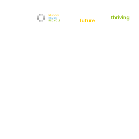
empowering a
thriving
future
Reduce
News
Refurbishment
News
Filter
Downloads
Testlabor
Shop
Kontakt
Reuse
Newsletter
Impressum
Recycle
AGB
Unternehmen
Datenschutz
Über uns
Karriere