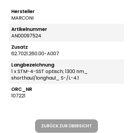
Hersteller
MARCONI
Artikelnummer
AN00097524
Zusatz
62.7021.260.00-A007
Langbezeichnung
1 x STM-4-SST optisch; 1300 nm_
shorthaul/longhaul_ S-/L-4.1
ORC_NR
107221
ZURÜCK ZUR ÜBERSICHT