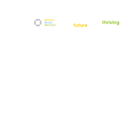
empowering a
thriving
future
Reduce
News
Refurbishment
News
Filter
Downloads
Testlabor
Shop
Kontakt
Reuse
Newsletter
Impressum
Recycle
AGB
Unternehmen
Datenschutz
Über uns
Karriere