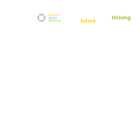
empowering a
thriving
future
Reduce
News
Refurbishment
News
Filter
Downloads
Testlabor
Shop
Kontakt
Reuse
Newsletter
Impressum
Recycle
AGB
Unternehmen
Datenschutz
Über uns
Karriere