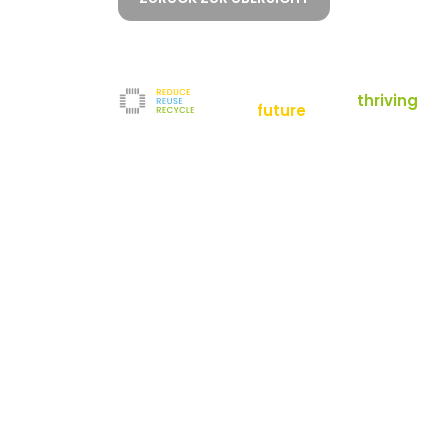
empowering a
thriving
future
Reduce
News
Refurbishment
News
Filter
Downloads
Testlabor
Shop
Kontakt
Reuse
Newsletter
Impressum
Recycle
AGB
Unternehmen
Datenschutz
Über uns
Karriere