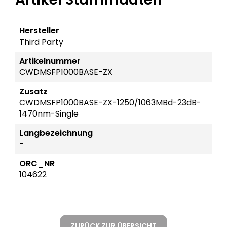
Hersteller
Third Party
Artikelnummer
CWDMSFP1000BASE-ZX
Zusatz
CWDMSFP1000BASE-ZX-1250/1063MBd-23dB-
1470nm-Single
Langbezeichnung
-
ORC_NR
104622
ZURÜCK ZUR ÜBERSICHT