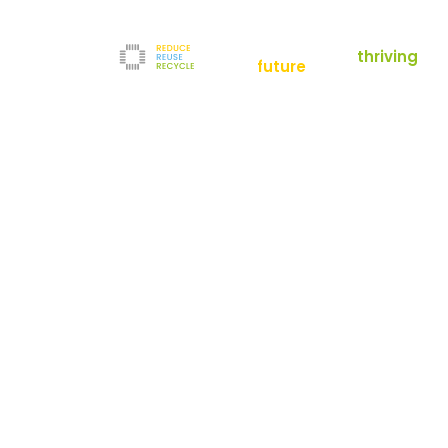
empowering a
thriving
future
Reduce
News
Refurbishment
News
Filter
Downloads
Testlabor
Shop
Kontakt
Reuse
Newsletter
Impressum
Recycle
AGB
Unternehmen
Datenschutz
Über uns
Karriere