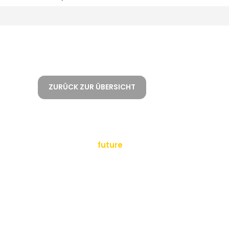
ZURÜCK ZUR ÜBERSICHT
empowering a
future