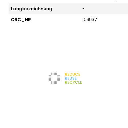
Langbezeichnung
-
ORC_NR
103937
Reduce
Unternehmen
Kontakt
Newsletter
Refurbishment
Über uns
Impressum
Filter
Karriere
AGB
Testlabor