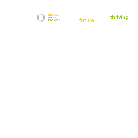
empowering a
thriving
future
Reduce
News
Refurbishment
News
Filter
Downloads
Testlabor
Shop
Kontakt
Reuse
Newsletter
Impressum
Recycle
AGB
Unternehmen
Datenschutz
Über uns
Karriere