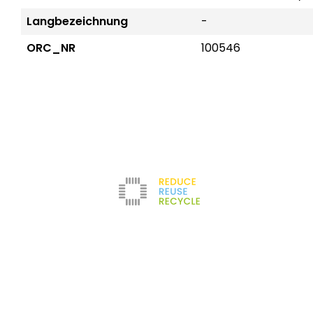
Langbezeichnung
-
ORC_NR
100546
Reduce
Unternehmen
Kontakt
Newsletter
Refurbishment
Über uns
Impressum
Filter
Karriere
AGB
Testlabor