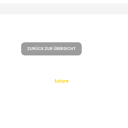
ZURÜCK ZUR ÜBERSICHT
empowering a
future