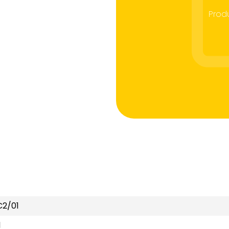
Prod
C2/01
1