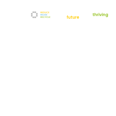
empowering a
thriving
future
Reduce
News
Refurbishment
News
Filter
Downloads
Testlabor
Shop
Kontakt
Reuse
Newsletter
Impressum
Recycle
AGB
Unternehmen
Datenschutz
Über uns
Karriere