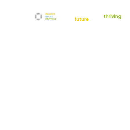
empowering a
thriving
future
Reduce
News
Refurbishment
News
Filter
Downloads
Testlabor
Shop
Kontakt
Reuse
Newsletter
Impressum
Recycle
AGB
Unternehmen
Datenschutz
Über uns
Karriere