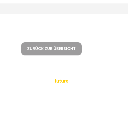
ZURÜCK ZUR ÜBERSICHT
empowering a
future