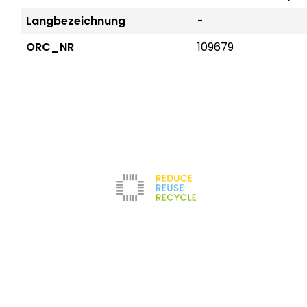
Langbezeichnung
-
ORC_NR
109679
Reduce
Unternehmen
Kontakt
Newsletter
Refurbishment
Über uns
Impressum
Filter
Karriere
AGB
Testlabor