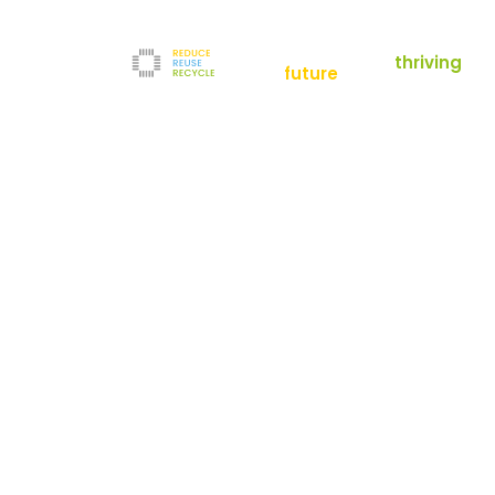
empowering a
thriving
future
Reduce
News
Refurbishment
News
Filter
Downloads
Testlabor
Shop
Kontakt
Reuse
Newsletter
Impressum
Recycle
AGB
Unternehmen
Datenschutz
Über uns
Karriere