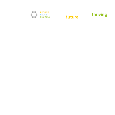
empowering a
thriving
future
Reduce
News
Refurbishment
News
Filter
Downloads
Testlabor
Shop
Kontakt
Reuse
Newsletter
Impressum
Recycle
AGB
Unternehmen
Datenschutz
Über uns
Karriere