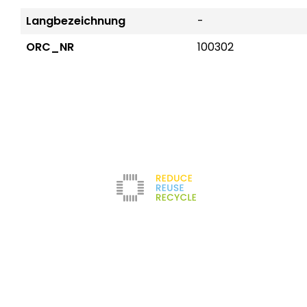
Langbezeichnung
-
ORC_NR
100302
Reduce
Unternehmen
Kontakt
Newsletter
Refurbishment
Über uns
Impressum
Filter
Karriere
AGB
Testlabor