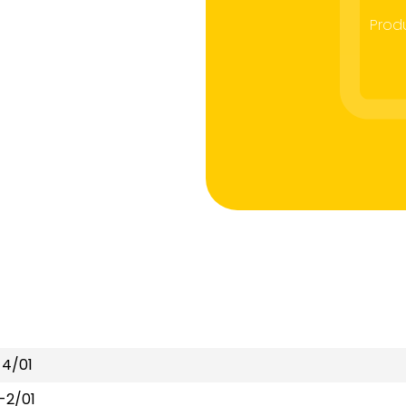
Prod
-4/01
-2/01