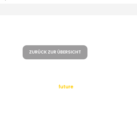
ZURÜCK ZUR ÜBERSICHT
empowering a
future