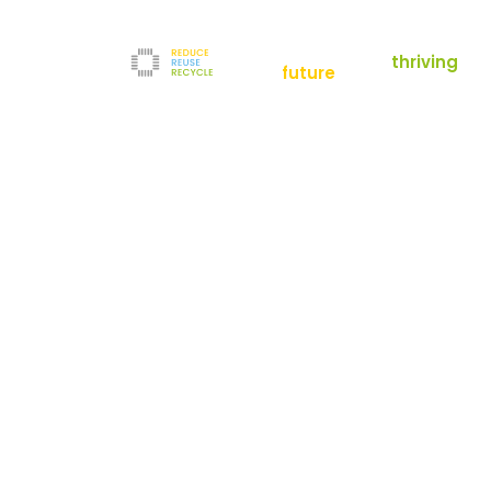
empowering a
thriving
future
Reduce
News
Refurbishment
News
Filter
Downloads
Testlabor
Shop
Kontakt
Reuse
Newsletter
Impressum
Recycle
AGB
Unternehmen
Datenschutz
Über uns
Karriere