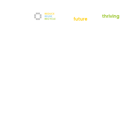
empowering a
thriving
future
Reduce
News
Refurbishment
News
Filter
Downloads
Testlabor
Shop
Kontakt
Reuse
Newsletter
Impressum
Recycle
AGB
Unternehmen
Datenschutz
Über uns
Karriere