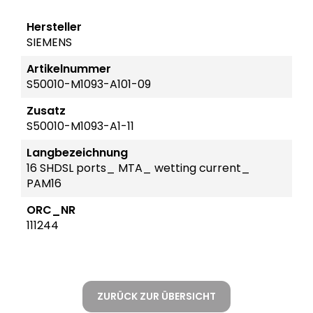
Hersteller
SIEMENS
Artikelnummer
S50010-M1093-A101-09
Zusatz
S50010-M1093-A1-11
Langbezeichnung
16 SHDSL ports_ MTA_ wetting current_
PAM16
ORC_NR
111244
ZURÜCK ZUR ÜBERSICHT