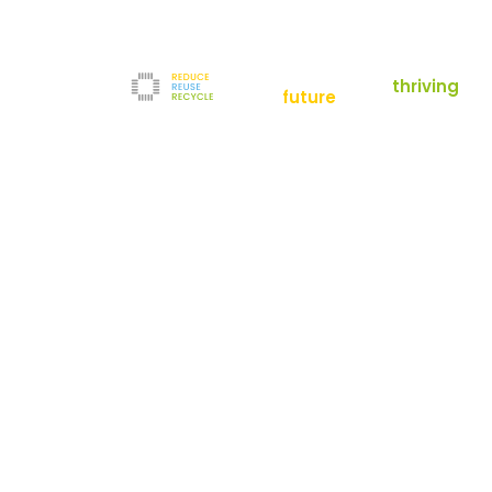
empowering a
thriving
future
Reduce
News
Refurbishment
News
Filter
Downloads
Testlabor
Shop
Kontakt
Reuse
Newsletter
Impressum
Recycle
AGB
Unternehmen
Datenschutz
Über uns
Karriere