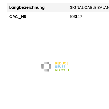
Langbezeichnung
SIGNAL CABLE BALA
ORC_NR
103147
Reduce
Unternehmen
Kontakt
Newsletter
Refurbishment
Über uns
Impressum
Filter
Karriere
AGB
Testlabor